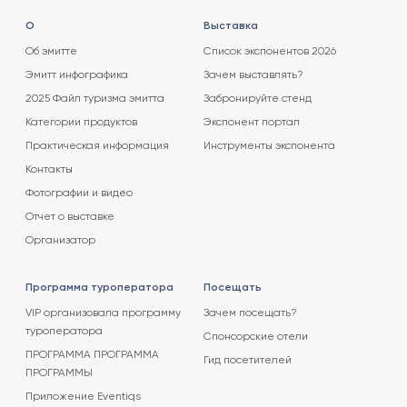
О
Выставка
Об эмитте
Список экспонентов 2026
Эмитт инфографика
Зачем выставлять?
2025 Файл туризма эмитта
Забронируйте стенд
Категории продуктов
Экспонент портал
Практическая информация
Инструменты экспонента
Контакты
Фотографии и видео
Отчет о выставке
Организатор
Программа туроператора
Посещать
VIP организовала программу
Зачем посещать?
туроператора
Спонсорские отели
ПРОГРАММА ПРОГРАММА
Гид посетителей
ПРОГРАММЫ
Приложение Eventiqs