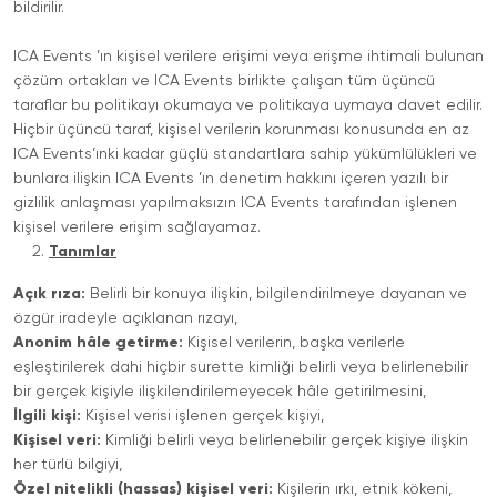
bildirilir.
ICA Events ’ın kişisel verilere erişimi veya erişme ihtimali bulunan
çözüm ortakları ve ICA Events birlikte çalışan tüm üçüncü
taraflar bu politikayı okumaya ve politikaya uymaya davet edilir.
Hiçbir üçüncü taraf, kişisel verilerin korunması konusunda en az
ICA Events’ınki kadar güçlü standartlara sahip yükümlülükleri ve
bunlara ilişkin ICA Events ’ın denetim hakkını içeren yazılı bir
gizlilik anlaşması yapılmaksızın ICA Events tarafından işlenen
kişisel verilere erişim sağlayamaz.
Tanımlar
Açık rıza:
Belirli bir konuya ilişkin, bilgilendirilmeye dayanan ve
özgür iradeyle açıklanan rızayı,
Anonim hâle getirme:
Kişisel verilerin, başka verilerle
eşleştirilerek dahi hiçbir surette kimliği belirli veya belirlenebilir
bir gerçek kişiyle ilişkilendirilemeyecek hâle getirilmesini,
İlgili kişi:
Kişisel verisi işlenen gerçek kişiyi,
Kişisel veri:
Kimliği belirli veya belirlenebilir gerçek kişiye ilişkin
her türlü bilgiyi,
Özel nitelikli (hassas) kişisel veri:
Kişilerin ırkı, etnik kökeni,