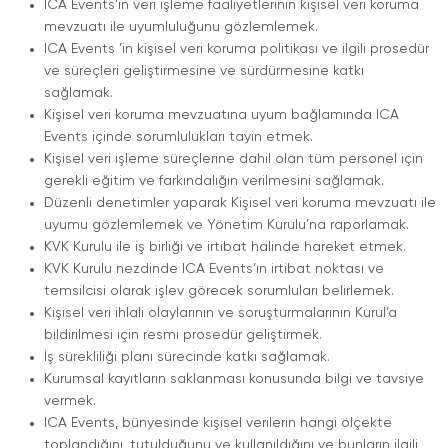
ICA Events’ın veri işleme faaliyetlerinin kişisel veri koruma
mevzuatı ile uyumluluğunu gözlemlemek.
ICA Events ’in kişisel veri koruma politikası ve ilgili prosedür
ve süreçleri geliştirmesine ve sürdürmesine katkı
sağlamak.
Kişisel veri koruma mevzuatına uyum bağlamında ICA
Events içinde sorumlulukları tayin etmek.
Kişisel veri işleme süreçlerine dahil olan tüm personel için
gerekli eğitim ve farkındalığın verilmesini sağlamak.
Düzenli denetimler yaparak Kişisel veri koruma mevzuatı ile
uyumu gözlemlemek ve Yönetim Kurulu’na raporlamak.
KVK Kurulu ile iş birliği ve irtibat halinde hareket etmek.
KVK Kurulu nezdinde ICA Events’ın irtibat noktası ve
temsilcisi olarak işlev görecek sorumluları belirlemek.
Kişisel veri ihlali olaylarının ve soruşturmalarının Kurul’a
bildirilmesi için resmi prosedür geliştirmek.
İş sürekliliği planı sürecinde katkı sağlamak.
Kurumsal kayıtların saklanması konusunda bilgi ve tavsiye
vermek.
ICA Events, bünyesinde kişisel verilerin hangi ölçekte
toplandığını, tutulduğunu ve kullanıldığını ve bunların ilgili