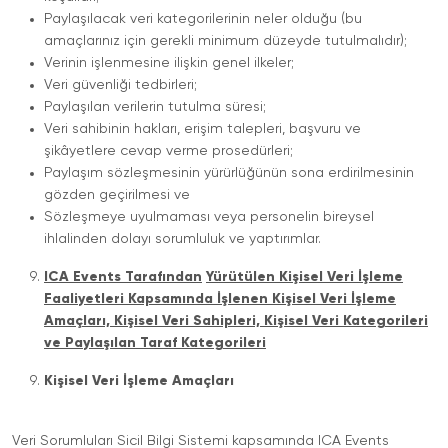
Paylaşılacak veri kategorilerinin neler olduğu (bu
amaçlarınız için gerekli minimum düzeyde tutulmalıdır);
Verinin işlenmesine ilişkin genel ilkeler;
Veri güvenliği tedbirleri;
Paylaşılan verilerin tutulma süresi;
Veri sahibinin hakları, erişim talepleri, başvuru ve
şikâyetlere cevap verme prosedürleri;
Paylaşım sözleşmesinin yürürlüğünün sona erdirilmesinin
gözden geçirilmesi ve
Sözleşmeye uyulmaması veya personelin bireysel
ihlalinden dolayı sorumluluk ve yaptırımlar.
ICA Events Tarafından
Yürütülen Kişisel Veri İşleme
Faaliyetleri Kapsamında İşlenen Kişisel Veri İşleme
Amaçları, Kişisel Veri Sahipleri, Kişisel Veri Kategorileri
ve Paylaşılan Taraf Kategorileri
Kişisel Veri İşleme Amaçları
Veri Sorumluları Sicil Bilgi Sistemi kapsamında ICA Events