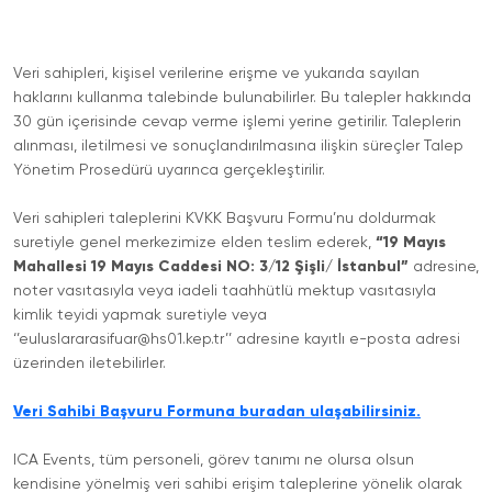
Veri sahipleri, kişisel verilerine erişme ve yukarıda sayılan
haklarını kullanma talebinde bulunabilirler. Bu talepler hakkında
30 gün içerisinde cevap verme işlemi yerine getirilir. Taleplerin
alınması, iletilmesi ve sonuçlandırılmasına ilişkin süreçler Talep
Yönetim Prosedürü uyarınca gerçekleştirilir.
Veri sahipleri taleplerini KVKK Başvuru Formu’nu doldurmak
suretiyle genel merkezimize elden teslim ederek,
“19 Mayıs
Mahallesi 19 Mayıs Caddesi NO: 3/12 Şişli/ İstanbul”
adresine,
noter vasıtasıyla veya iadeli taahhütlü mektup vasıtasıyla
kimlik teyidi yapmak suretiyle veya
‘’euluslararasifuar@hs01.kep.tr’’ adresine kayıtlı e-posta adresi
üzerinden iletebilirler.
Veri Sahibi Başvuru Formuna buradan ulaşabilirsiniz.
ICA Events, tüm personeli, görev tanımı ne olursa olsun
kendisine yönelmiş veri sahibi erişim taleplerine yönelik olarak