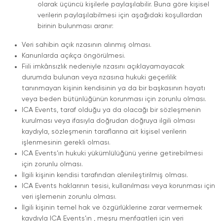
olarak üçüncü kişilerle paylaşılabilir. Buna göre kişisel
verilerin paylaşılabilmesi için aşağıdaki koşullardan
birinin bulunması aranır:
Veri sahibin açık rızasının alınmış olması.
Kanunlarda açıkça öngörülmesi.
Fiili imkânsızlık nedeniyle rızasını açıklayamayacak
durumda bulunan veya rızasına hukuki geçerlilik
tanınmayan kişinin kendisinin ya da bir başkasının hayatı
veya beden bütünlüğünün korunması için zorunlu olması.
ICA Events, taraf olduğu ya da olacağı bir sözleşmenin
kurulması veya ifasıyla doğrudan doğruya ilgili olması
kaydıyla, sözleşmenin taraflarına ait kişisel verilerin
işlenmesinin gerekli olması.
ICA Events’ın hukuki yükümlülüğünü yerine getirebilmesi
için zorunlu olması.
İlgili kişinin kendisi tarafından alenileştirilmiş olması.
ICA Events haklarının tesisi, kullanılması veya korunması için
veri işlemenin zorunlu olması.
İlgili kişinin temel hak ve özgürlüklerine zarar vermemek
kaydıyla ICA Events’ın , meşru menfaatleri için veri