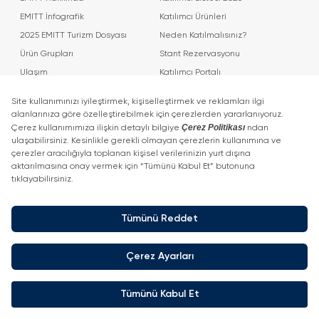
EMITT İnfografik
Katılımcı Ürünleri
2025 EMITT Turizm Dosyası
Neden Katılmalısınız?
Ürün Grupları
Stant Rezervasyonu
Ulaşım
Katılımcı Portalı
İletişim
Katılımcı Fuar Hazırlık Araçları
Fotoğraflar & Videolar
Fuar Sonuç Raporu
Organizatör
Tur Operatörü Programı
Ziyaretçi
Davetli Tur Operatörü Programı
Neden Ziyaret Etmelisiniz?
Eventiqs Uygulaması
Sponsor Oteller
Ziyaretçi Rehberi
Etkinlikler
Haberler
2025 Konuşmacılarını Tanıyın
Haberler
Konuşmacıları Tanıyın
Basın Bültenleri