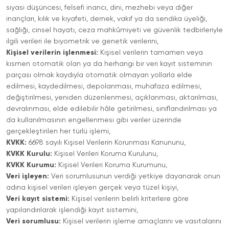
siyasi düşüncesi, felsefi inancı, dini, mezhebi veya diğer
inançları, kılık ve kıyafeti, dernek, vakıf ya da sendika üyeliği,
sağlığı, cinsel hayatı, ceza mahkûmiyeti ve güvenlik tedbirleriyle
ilgili verileri ile biyometrik ve genetik verilerini,
Kişisel verilerin işlenmesi:
Kişisel verilerin tamamen veya
kısmen otomatik olan ya da herhangi bir veri kayıt sisteminin
parçası olmak kaydıyla otomatik olmayan yollarla elde
edilmesi, kaydedilmesi, depolanması, muhafaza edilmesi,
değiştirilmesi, yeniden düzenlenmesi, açıklanması, aktarılması,
devralınması, elde edilebilir hâle getirilmesi, sınıflandırılması ya
da kullanılmasının engellenmesi gibi veriler üzerinde
gerçekleştirilen her türlü işlemi,
KVKK:
6698 sayılı Kişisel Verilerin Korunması Kanununu,
KVKK Kurulu:
Kişisel Verileri Koruma Kurulunu,
KVKK Kurumu:
Kişisel Verileri Koruma Kurumunu,
Veri işleyen:
Veri sorumlusunun verdiği yetkiye dayanarak onun
adına kişisel verileri işleyen gerçek veya tüzel kişiyi,
Veri kayıt sistemi:
Kişisel verilerin belirli kriterlere göre
yapılandırılarak işlendiği kayıt sistemini,
Veri sorumlusu:
Kişisel verilerin işleme amaçlarını ve vasıtalarını