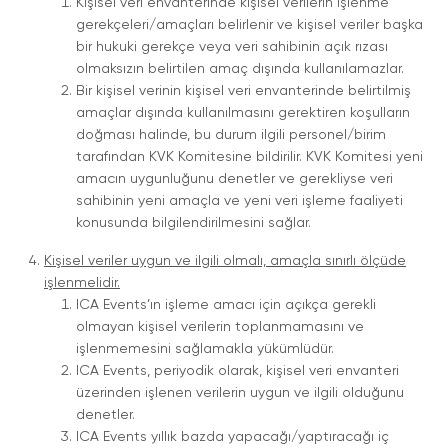
Kişisel veri envanterinde kişisel verilerin işlenme
gerekçeleri/amaçları belirlenir ve kişisel veriler başka
bir hukuki gerekçe veya veri sahibinin açık rızası
olmaksızın belirtilen amaç dışında kullanılamazlar.
Bir kişisel verinin kişisel veri envanterinde belirtilmiş
amaçlar dışında kullanılmasını gerektiren koşulların
doğması halinde, bu durum ilgili personel/birim
tarafından KVK Komitesine bildirilir. KVK Komitesi yeni
amacın uygunluğunu denetler ve gerekliyse veri
sahibinin yeni amaçla ve yeni veri işleme faaliyeti
konusunda bilgilendirilmesini sağlar.
Kişisel veriler uygun ve ilgili olmalı, amaçla sınırlı ölçüde
işlenmelidir.
ICA Events’ın işleme amacı için açıkça gerekli
olmayan kişisel verilerin toplanmamasını ve
işlenmemesini sağlamakla yükümlüdür.
ICA Events, periyodik olarak, kişisel veri envanteri
üzerinden işlenen verilerin uygun ve ilgili olduğunu
denetler.
ICA Events yıllık bazda yapacağı/yaptıracağı iç