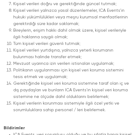
Kişisel verileri doğru ve gerektiğinde güncel tutmak;
Kişisel verileri yalnızca yasal düzenlemeler, ICA Events’ın
hukuki yükümlülükleri veya meşru kurumsal menfaatlerinin
gerektirdiği süre kadar saklamak;
Bireylerin, erişim hakkı dahil olmak üzere, kişisel verileriyle
ilgili haklarına saygılı olmak;
Tüm kişisel verileri güvenli tutmak;
Kişisel verileri yurtdışına, yalnızca yeterli korumanın
bulunması halinde transfer etmek;
Mevzuat uyarınca izin verilen istisnaları uygulamak;
Politikanın uygulanması için kişisel veri koruma sistemini
tesis etmek ve uygulamak;
Gerektiğinde kişisel veri koruma sistemine taraf olan iç ve
dış paydaşları ve bunların ICA Events’ın kişisel veri koruma
sistemine ne ölçüde dahil olduklarını belirlemek;
Kişisel verilerin korunması sistemiyle ilgili özel yetki ve
sorumluluklara sahip personel / leri belirlemek.
Bildirimler
ICA Events, veri sorumlusu olduğu ve bu sıfatla hangi kişisel