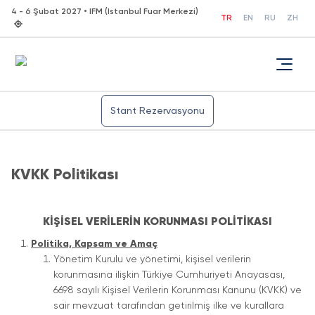
4 - 6 Şubat 2027 • IFM (Istanbul Fuar Merkezi)
TR
EN
RU
ZH
Stant Rezervasyonu
KVKK Politikası
KİŞİSEL VERİLERİN KORUNMASI POLİTİKASI
Politika, Kapsam ve Amaç
Yönetim Kurulu ve yönetimi, kişisel verilerin
korunmasına ilişkin Türkiye Cumhuriyeti Anayasası,
6698 sayılı Kişisel Verilerin Korunması Kanunu (KVKK) ve
sair mevzuat tarafından getirilmiş ilke ve kurallara