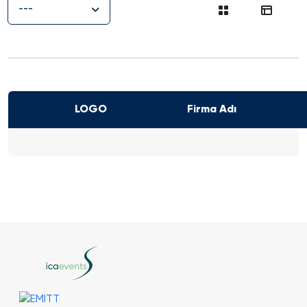
---
LOGO
Firma Adı