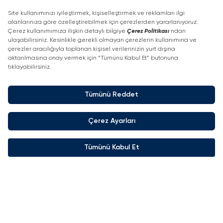
Etkinlikler
Haberler
2025 Konuşmacılarını Tanıyın
Haberler
Konuşmacıları Tanıyın
Basın Bültenleri
Sahne ve Stant Etkinlikleri
İletişim detayları
+90 212 266 7010
info.turkey@icaevents.com.tr
Sosyal Medya
Koşullar
KVKK Politikası
4 - 6 Şubat 2027 • IFM (Istanbul Fuar Merkezi)
Bu Fuar 5174 Sayılı Kanun Gereğince TOBB (Türkiye Odalar Ve Borsalar