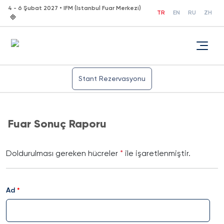
4 - 6 Şubat 2027 • IFM (Istanbul Fuar Merkezi)
TR
EN
RU
ZH
Stant Rezervasyonu
Fuar Sonuç Raporu
Doldurulması gereken hücreler
*
ile işaretlenmiştir.
Ad