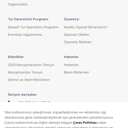
Organizatör
Tur Operatörü Programı
Ziyaretçi
Davetli Tur Operatörü Programı
Neden Ziyaret Etmelisiniz?
Eventiqs Uygulaması
Sponsor Oteller
Ziyaretçi Rehberi
Etkinlikler
Haberler
2025 Konuşmacılarını Tanıyın
Haberler
Konuşmacıları Tanıyın
Basın Bültenleri
Sahne ve Stant Etkinlikleri
İletişim detayları
+90 212 266 7010
info.turkey@icaevents.com.tr
Sosyal Medya