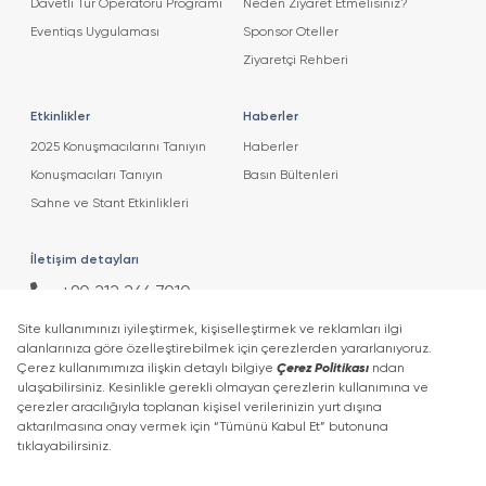
Davetli Tur Operatörü Programı
Neden Ziyaret Etmelisiniz?
Eventiqs Uygulaması
Sponsor Oteller
Ziyaretçi Rehberi
Etkinlikler
Haberler
2025 Konuşmacılarını Tanıyın
Haberler
Konuşmacıları Tanıyın
Basın Bültenleri
Sahne ve Stant Etkinlikleri
İletişim detayları
+90 212 266 7010
info.turkey@icaevents.com.tr
Sosyal Medya
Koşullar
KVKK Politikası