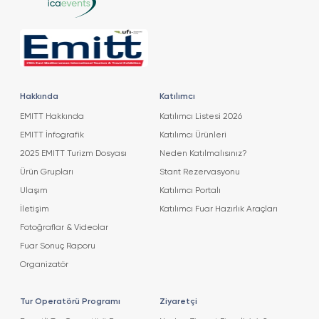
Hakkında
Katılımcı
EMITT Hakkında
Katılımcı Listesi 2026
EMITT İnfografik
Katılımcı Ürünleri
2025 EMITT Turizm Dosyası
Neden Katılmalısınız?
Ürün Grupları
Stant Rezervasyonu
Ulaşım
Katılımcı Portalı
İletişim
Katılımcı Fuar Hazırlık Araçları
Fotoğraflar & Videolar
Fuar Sonuç Raporu
Organizatör
Tur Operatörü Programı
Ziyaretçi