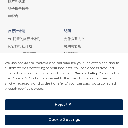
照片和视频
帖子报告报告
组织者
旅行社计划
访问
VIP托管的旅行社计划
为什么要去？
托管旅行社计划
赞助商酒店
Eventiqs 应用程序
访客指南
议程
消息
2025 扬声器列表
消息
扬声器清单
新闻发布
参展商公司活动
取得联系
+90 212 266 7010
info.turkey@icaevents.com.tr